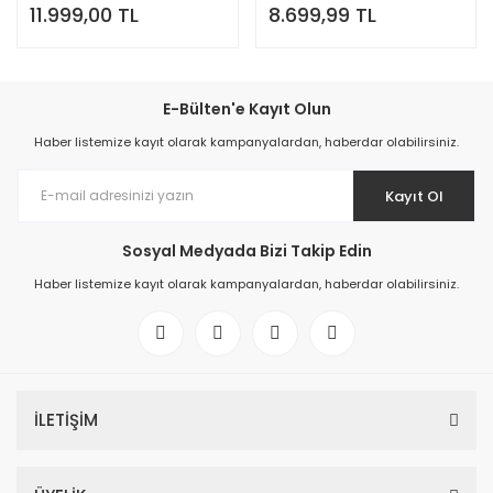
11.999,00 TL
8.699,99 TL
Silikon Tabancaları
Yaprak ve Dal Öğütme Makinaları
Lokma Takımları ve Uçları
Boya Tabancaları
Boya Tabancaları
Makaslar
E-Bülten'e Kayıt Olun
Karot Makinaları
Daire Testereler
Matkap Uçları ve Aksesuarları
Haber listemize kayıt olarak kampanyalardan, haberdar olabilirsiniz.
Yaprak ve Dal Öğütme Makinaları
Ahşap-Metal Kesme Testereleri
Silikon Tabancaları
Kayıt Ol
Buharlı Temizleyiciler
Planyalar
Sprey Boyalar
Jeneratörler
Toplama - Üfleme Makineleri
Taşıma ve Kaldırma Ekipmanları
Sosyal Medyada Bizi Takip Edin
Haber listemize kayıt olarak kampanyalardan, haberdar olabilirsiniz.
Kanal Açma Makineleri
Zımba-Çivi Makinaları
Uzatma Kabloları
Kaynak Makinesi Aksesuarları
Seramik Kesme Aksesuarları
İLETİŞİM
Setler
Süpürgeler