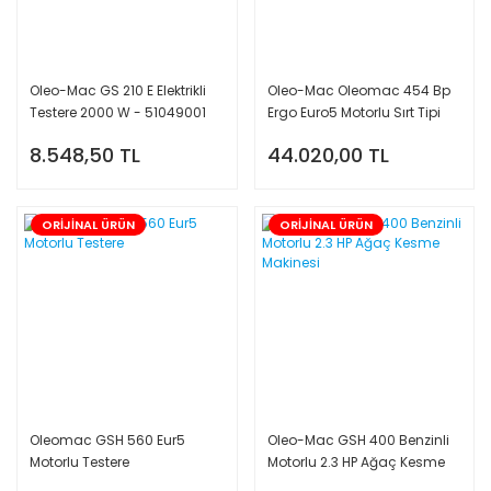
Zımparalar
Hoparlör
Jeneratörler
Metreler
Polisaj Makinaları
Cam Temizleyici ve Aksesuarları
Bahçe Makine Aksesuarları
Seramik Kesme Makineleri
Oleo-Mac GS 210 E Elektrikli
Oleo-Mac Oleomac 454 Bp
Testere 2000 W - 51049001
Ergo Euro5 Motorlu Sırt Tipi
Sıcak Hava Tabancaları
Projektörler
Yedek Parça ve Aksesuarlar
Bıçaklar
Tırpan 3.3 Hp
8.548,50 TL
44.020,00 TL
Dekupaj Testereler
Yedek Akü - Şarj Cihazları
Akülü Ağaç Kesme Makineleri
Maket Bıçakları
Panter Testereler
Sıcak Hava Tabancaları
Benzinli Çim Biçme Makineleri
Diğer El aletleri
ORİJİNAL ÜRÜN
ORİJİNAL ÜRÜN
Ahşap-Metal Kesme Testereleri
Kırıcı Deliciler
Elektrikli Çim Biçme Makineleri
Yük Taşıma Arabaları
Kaynak Makineleri
Setler
Termoslar
Su Terazileri
Zincir Bileme Makineleri
Süpürgeler
İlaçlama Makineleri
Tornavidalar
Polisaj Makinaları
İşaretleme Kalemleri
Diğer Makineler
İlaçlama Makineleri
Kapı Hidrolikleri
Oleomac GSH 560 Eur5
Oleo-Mac GSH 400 Benzinli
Motorlu Testere
Motorlu 2.3 HP Ağaç Kesme
Daire Testereler
Silikon Tabancaları
Krikolar
Makinesi