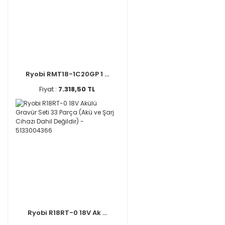
Ryobi RMT18-1C20GP 1 ...
Fiyat :
7.318,50 TL
Ryobi R18RT-0 18V Ak ...