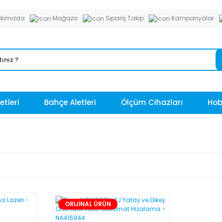
kımızda
Mağaza
Sipariş Takip
Kampanyalar
etleri
Bahçe Aletleri
Ölçüm Cihazları
Hobi
ORİJİNAL ÜRÜN