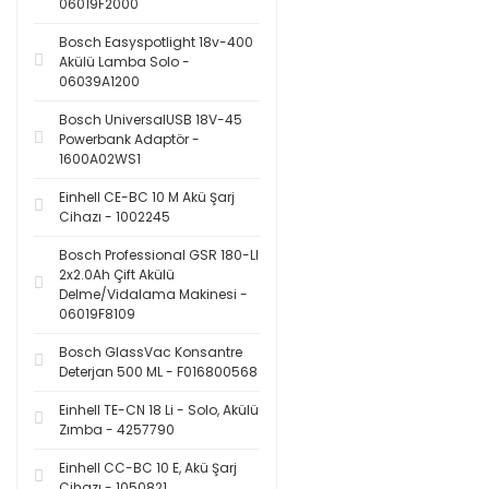
06019F2000
Bosch Easyspotlight 18v-400
Akülü Lamba Solo -
06039A1200
Bosch UniversalUSB 18V-45
Powerbank Adaptör -
1600A02WS1
Einhell CE-BC 10 M Akü Şarj
Cihazı - 1002245
Bosch Professional GSR 180-LI
2x2.0Ah Çift Akülü
Delme/Vidalama Makinesi -
06019F8109
Bosch GlassVac Konsantre
Deterjan 500 ML - F016800568
Einhell TE-CN 18 Li - Solo, Akülü
Zımba - 4257790
Einhell CC-BC 10 E, Akü Şarj
Cihazı - 1050821