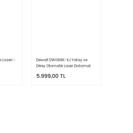
 Lazeri -
Dewalt DW088K-XJ Yatay ve
Dikey Otomatik Lazer Distomat
Hizalama - NA416944
5.999,00 TL