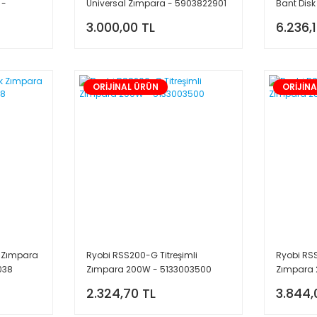
 -
Üniversal Zımpara - 5903822901
Bant Dis
4903304
3.000,00 TL
6.236,
ORİJİNAL ÜRÜN
ORİJİN
k Zımpara
Ryobi RSS200-G Titreşimli
Ryobi RSS
038
Zımpara 200W - 5133003500
Zımpara 
2.324,70 TL
3.844,