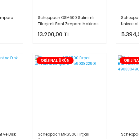
Zımpara
Scheppach OSM600 Salınımlı
Scheppac
Titreşimli Bant Zımpara Makinası
Üniversa
- 5903409901
13.200,00 TL
5.394,
ORİJİNAL ÜRÜN
ORİJİN
 ve Disk
Scheppach MRS500 Fırçalı
Scheppac