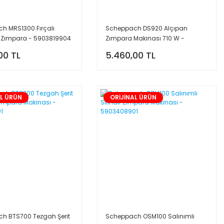
h MRS1300 Fırçalı
Scheppach DS920 Alçıpan
l Zımpara - 5903819904
Zımpara Makinası 710 W -
5903804901
00 TL
5.460,00 TL
AL ÜRÜN
ORİJİNAL ÜRÜN
h BTS700 Tezgah Şerit
Scheppach OSM100 Salınımlı