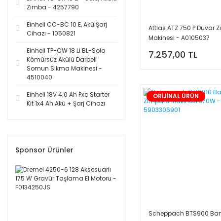
Zımba - 4257790
Einhell CC-BC 10 E, Akü Şarj
Attlas ATZ 750 P Duvar 
Cihazı - 1050821
Makinesi - A0105037
Einhell TP-CW 18 Li BL-Solo
7.257,00 TL
Kömürsüz Akülü Darbeli
Somun Sıkma Makinesi -
4510040
Einhell 18V 4.0 Ah Pxc Starter
ORİJİNAL ÜRÜN
Kit 1x4 Ah Akü + Şarj Cihazı
Sponsor Ürünler
Scheppach BTS900 Bant