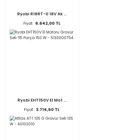
Ryobi R18RT-0 18V Ak ...
Fiyat :
6.642,00 TL
Ryobi EHT150V El Mot ...
Fiyat :
3.714,60 TL