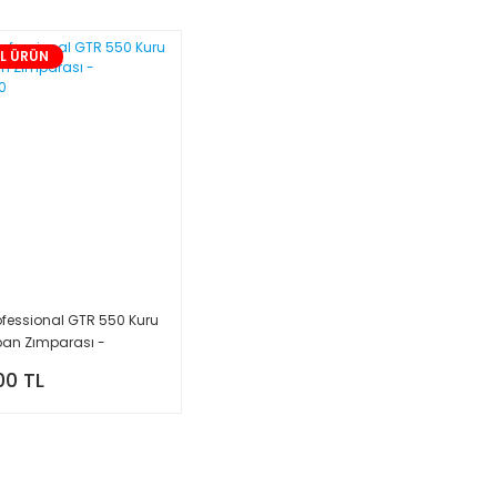
AL ÜRÜN
ofessional GTR 550 Kuru
pan Zımparası -
020
00 TL