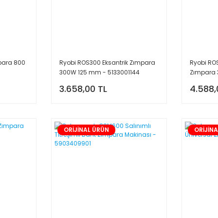
para 800
Ryobi ROS300 Eksantrik Zımpara
Ryobi RO
300W 125 mm - 5133001144
Zımpara 
3.658,00 TL
4.588,
ORİJİNAL ÜRÜN
ORİJİN