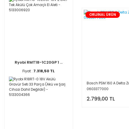
ORİJİNAL ÜRÜN
Ryobi RMT18-1C20GP 1 ...
Fiyat :
7.318,50 TL
Bosch PSM 160 A Delta 
0603377000
2.799,00 TL