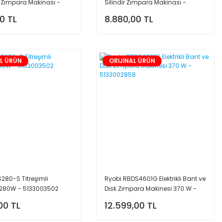
k Zımpara Makinası -
Silindir Zımpara Makinası -
901
5903408901
10 TL
8.880,00 TL
AL ÜRÜN
ORİJİNAL ÜRÜN
280-S Titreşimli
Ryobi RBDS4601G Elektrikli Bant ve
280W - 5133003502
Disk Zımpara Makinesi 370 W -
5133002858
00 TL
12.599,00 TL