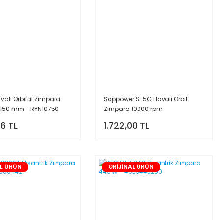
valı Orbital Zımpara
Sappower S-5G Havalı Orbit
 150 mm - RYN10750
Zımpara 10000 rpm
56 TL
1.722,00 TL
AL ÜRÜN
ORİJİNAL ÜRÜN