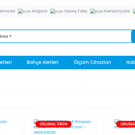
kımızda
Mağaza
Sipariş Takip
Kampanyalar
etleri
Bahçe Aletleri
Ölçüm Cihazları
Hobi
ORİJİNAL ÜRÜN
ORİJİN