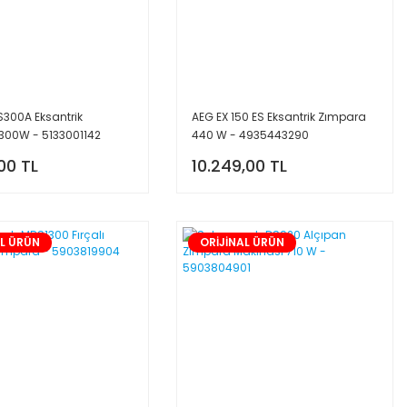
S300A Eksantrik
AEG EX 150 ES Eksantrik Zımpara
300W - 5133001142
440 W - 4935443290
00 TL
10.249,00 TL
AL ÜRÜN
ORİJİNAL ÜRÜN