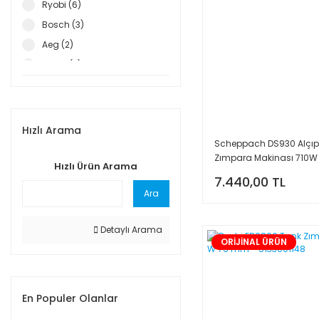
Ryobi (6)
Bosch (3)
Aeg (2)
Attlas (2)
Rayno (1)
Sappower (1)
Hızlı Arama
Scheppach DS930 Alçı
Zımpara Makinası 710W
Hızlı Ürün Arama
5903805901
7.440,00 TL
Ara
Detaylı Arama
ORİJİNAL ÜRÜN
En Populer Olanlar