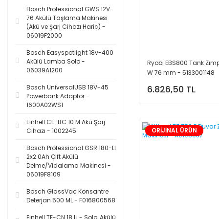
Bosch Professional GWS 12V-
76 Akülü Taşlama Makinesi
(Akü ve Şarj Cihazı Hariç) -
06019F2000
Bosch Easyspotlight 18v-400
Akülü Lamba Solo -
Ryobi EBS800 Tank Zım
06039A1200
W 76 mm - 5133001148
Bosch UniversalUSB 18V-45
6.826,50 TL
Powerbank Adaptör -
1600A02WS1
Einhell CE-BC 10 M Akü Şarj
ORİJİNAL ÜRÜN
Cihazı - 1002245
Bosch Professional GSR 180-LI
2x2.0Ah Çift Akülü
Delme/Vidalama Makinesi -
06019F8109
Bosch GlassVac Konsantre
Deterjan 500 ML - F016800568
Einhell TE-CN 18 Li - Solo, Akülü