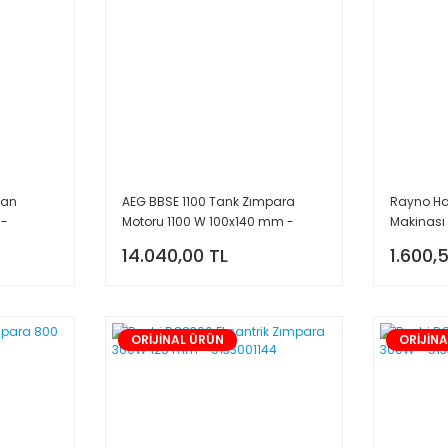
pan
AEG BBSE 1100 Tank Zımpara
Rayno Ha
 -
Motoru 1100 W 100x140 mm -
Makinası
4935413530
14.040,00 TL
1.600,
ORİJİNAL ÜRÜN
ORİJİN