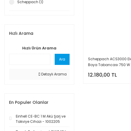
Scheppach (1)
Hızlı Arama
Hızlı Ürün Arama
Scheppach ACS3000 Elek
Ara
Boya Tabancası 750 W 
5906002901
12.180,00 TL
Detaylı Arama
En Populer Olanlar
Einhell CE-BC 1 M Akü Şarj ve
Takviye Cihazı - 1002205