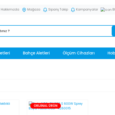
Hakkımızda
Mağaza
Sipariş Takip
Kampanyalar
B
etleri
Bahçe Aletleri
Ölçüm Cihazları
Hobi
ORİJİNAL ÜRÜN