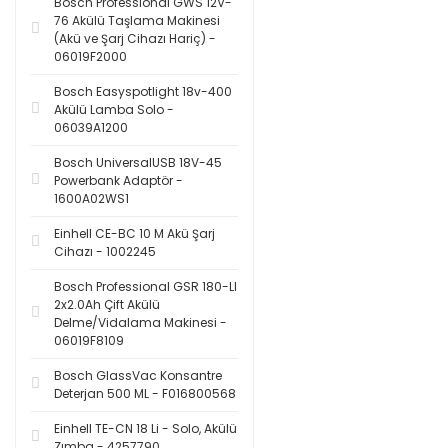
Bosch Professional GWS 12V-
76 Akülü Taşlama Makinesi
(Akü ve Şarj Cihazı Hariç) -
06019F2000
Bosch Easyspotlight 18v-400
Akülü Lamba Solo -
06039A1200
Bosch UniversalUSB 18V-45
Powerbank Adaptör -
1600A02WS1
Einhell CE-BC 10 M Akü Şarj
Cihazı - 1002245
Bosch Professional GSR 180-LI
2x2.0Ah Çift Akülü
Delme/Vidalama Makinesi -
06019F8109
Bosch GlassVac Konsantre
Deterjan 500 ML - F016800568
Einhell TE-CN 18 Li - Solo, Akülü
Zımba - 4257790