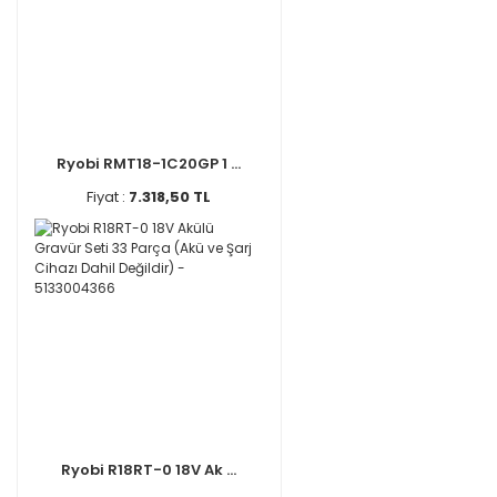
Ryobi RMT18-1C20GP 1 ...
Fiyat :
7.318,50 TL
Ryobi R18RT-0 18V Ak ...