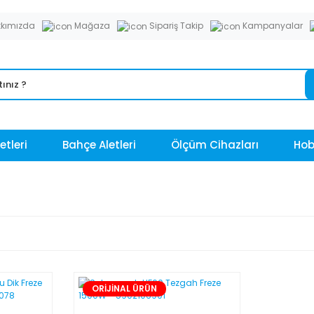
kımızda
Mağaza
Sipariş Takip
Kampanyalar
etleri
Bahçe Aletleri
Ölçüm Cihazları
Hobi
ORİJİNAL ÜRÜN