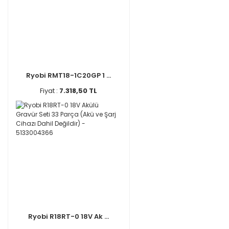
Ryobi RMT18-1C20GP 1 ...
Fiyat :
7.318,50 TL
Ryobi R18RT-0 18V Ak ...