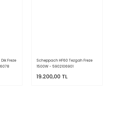
 Dik Freze
Scheppach HF60 Tezgah Freze
06078
1500W - 5902106901
19.200,00 TL