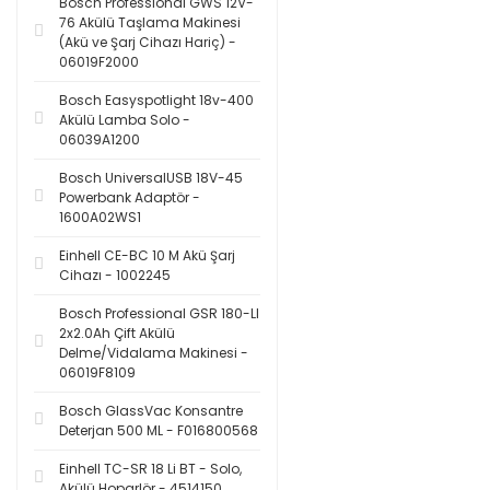
Bosch Professional GWS 12V-
76 Akülü Taşlama Makinesi
(Akü ve Şarj Cihazı Hariç) -
06019F2000
Bosch Easyspotlight 18v-400
Akülü Lamba Solo -
06039A1200
Bosch UniversalUSB 18V-45
Powerbank Adaptör -
1600A02WS1
Einhell CE-BC 10 M Akü Şarj
Cihazı - 1002245
Bosch Professional GSR 180-LI
2x2.0Ah Çift Akülü
Delme/Vidalama Makinesi -
06019F8109
Bosch GlassVac Konsantre
Deterjan 500 ML - F016800568
Einhell TC-SR 18 Li BT - Solo,
Akülü Hoparlör - 4514150