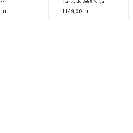
BX7
Tornavida Seti 8 Parça -
1600A02BX8
 TL
1.149,00 TL