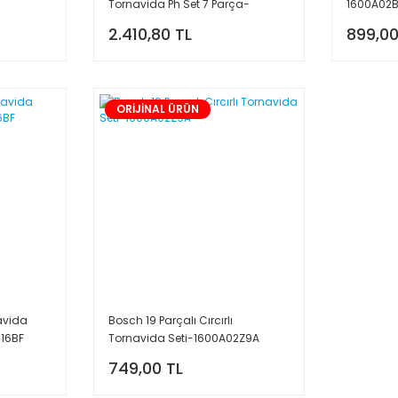
Tornavida Ph Set 7 Parça-
1600A02
4932478739
2.410,80 TL
899,00
ORİJİNAL ÜRÜN
avida
Bosch 19 Parçalı Cırcırlı
016BF
Tornavida Seti-1600A02Z9A
749,00 TL