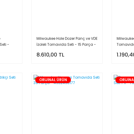
e
Milwaukee Hole Dozer Panç ve VDE
Milwaukee
Seti -
İzoleli Tornavida Seti - 15 Parça -
Tornavida
4932493568
4932492
8.610,00 TL
1.190,4
ORİJİNAL ÜRÜN
ORİJİN