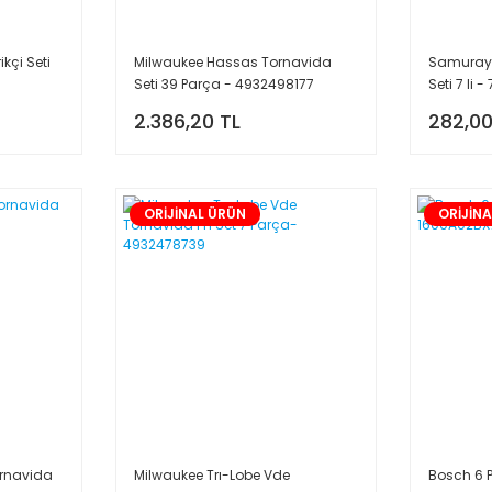
kçi Seti
Milwaukee Hassas Tornavida
Samuray 
Seti 39 Parça - 4932498177
Seti 7 li 
2.386,20 TL
282,00
ORİJİNAL ÜRÜN
ORİJİN
ornavida
Milwaukee Trı-Lobe Vde
Bosch 6 P