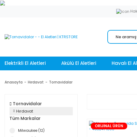
Hak
Elektrikli El Aletleri
Akülü El Aletleri
Havalı El Al
Anasayfa
Hırdavat
Tornavidalar
Tornavidalar
Hırdavat
Tüm Markalar
ORİJİNAL ÜRÜN
Milwaukee (12)