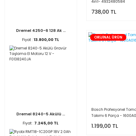
4ın1- 4932480584
738,00 TL
Dremel 4250-6 128 Ak ...
ORİJİNAL ÜRÜN
Fiyat :
13.800,00 TL
Bosch Profesyonel Torn
Dremel 8240-5 Akülü ...
Takımı 6 Parça - 1600A
Fiyat :
7.245,00 TL
1.199,00 TL