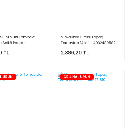
 8in1 Multi Kompakt
Milwaukee Cırcırlı Topaç
 Seti 8 Parça -
Tornavida 14 In 1 - 4932480582
807
0 TL
2.386,20 TL
AL ÜRÜN
ORİJİNAL ÜRÜN