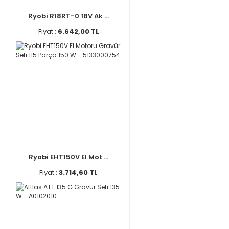
Ryobi R18RT-0 18V Ak ...
Fiyat :
6.642,00 TL
Ryobi EHT150V El Mot ...
Fiyat :
3.714,60 TL