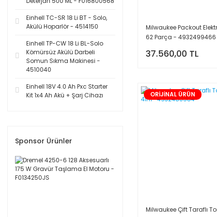
Deterjan 500 ML - F016800568
Einhell TC-SR 18 Li BT - Solo,
Akülü Hoparlör - 4514150
Milwaukee Packout Elektri
62 Parça - 4932499466
Einhell TP-CW 18 Li BL-Solo
37.560,00 TL
Kömürsüz Akülü Darbeli
Somun Sıkma Makinesi -
4510040
Einhell 18V 4.0 Ah Pxc Starter
ORİJİNAL ÜRÜN
Kit 1x4 Ah Akü + Şarj Cihazı
Sponsor Ürünler
Milwaukee Çift Taraflı T