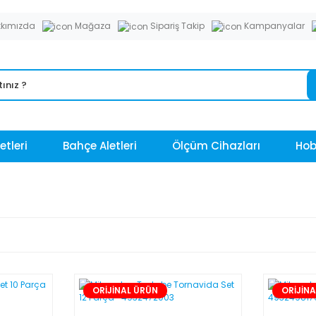
kımızda
Mağaza
Sipariş Takip
Kampanyalar
etleri
Bahçe Aletleri
Ölçüm Cihazları
Hobi
ORİJİNAL ÜRÜN
ORİJİN