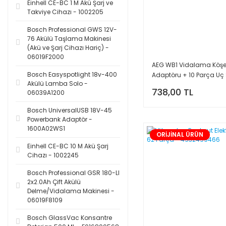
Einhell CE-BC 1 M Akü Şarj ve
Takviye Cihazı - 1002205
Bosch Professional GWS 12V-
76 Akülü Taşlama Makinesi
(Akü ve Şarj Cihazı Hariç) -
06019F2000
AEG WB1 Vidalama Köş
Bosch Easyspotlight 18v-400
Adaptöru + 10 Parça Uç 
Akülü Lamba Solo -
4932430174
738,00 TL
06039A1200
Bosch UniversalUSB 18V-45
Powerbank Adaptör -
1600A02WS1
ORİJİNAL ÜRÜN
Einhell CE-BC 10 M Akü Şarj
Cihazı - 1002245
Bosch Professional GSR 180-LI
2x2.0Ah Çift Akülü
Delme/Vidalama Makinesi -
06019F8109
Bosch GlassVac Konsantre