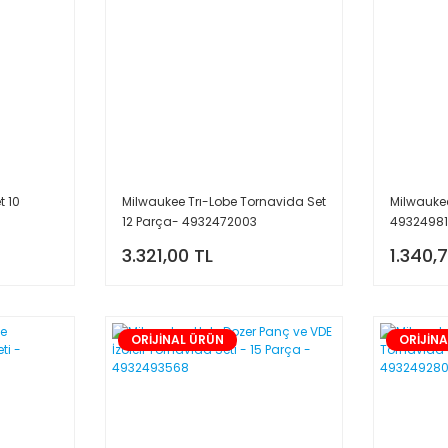
t 10
Milwaukee Trı-Lobe Tornavida Set
Milwaukee
12 Parça- 4932472003
4932498
3.321,00 TL
1.340,
ORİJİNAL ÜRÜN
ORİJİN