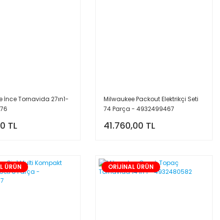
 İnce Tornavida 27ın1-
Milwaukee Packout Elektrikçi Seti
176
74 Parça - 4932499467
70 TL
41.760,00 TL
AL ÜRÜN
ORİJİNAL ÜRÜN