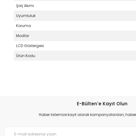
Şarj Akımı
Uyumluluk
Koruma
Modlar
LCD Göstergesi
Ürün Kodu
Bu ürünün fiyat bilgisi, resim, ürün açıklamalarında ve diğer konular
Görüş ve önerileriniz için teşekkür ederiz.
E-Bülten'e Kayıt Olun
Ürün resmi kalitesiz, bozuk veya görüntülenemiyor.
Haber listemize kayıt olarak kampanyalardan, haberda
Ürün açıklamasında eksik bilgiler bulunuyor.
Ürün bilgilerinde hatalar bulunuyor.