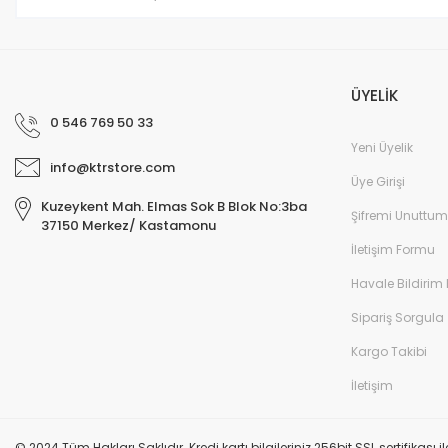
Ürün fiyatı diğer sitelerden daha pahalı.
Bu ürüne benzer farklı alternatifler olmalı.
ÜYELİK
0 546 769 50 33
Yeni Üyelik
info@ktrstore.com
Üye Girişi
Kuzeykent Mah. Elmas Sok B Blok No:3ba
Şifremi Unuttum
37150 Merkez/ Kastamonu
İletişim Formu
Havale Bildirim
Sipariş Sorgula
Kargo Takibi
İletişim
© 2024 Tüm Hakları Saklıdır. Kredi kartı bilgileriniz 256bit SSL sertifikası 