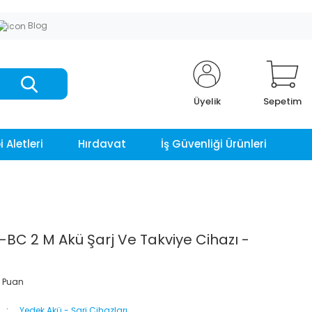
Blog
Üyelik
Sepetim
 Aletleri
Hırdavat
İş Güvenliği Ürünleri
E-BC 2 M Akü Şarj Ve Takviye Cihazı -
 Puan
Yedek Akü - Şarj Cihazları