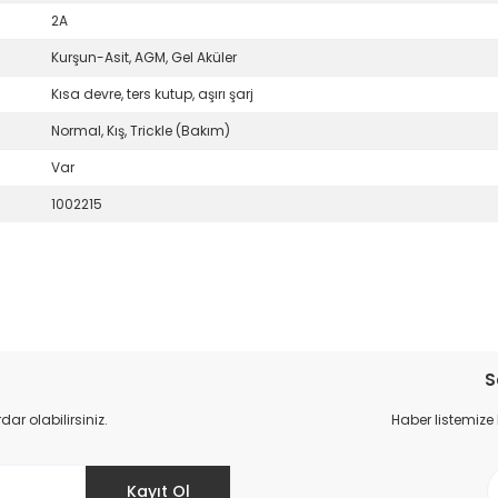
2A
Kurşun-Asit, AGM, Gel Aküler
Kısa devre, ters kutup, aşırı şarj
Normal, Kış, Trickle (Bakım)
Var
1002215
da yetersiz gördüğünüz noktaları öneri formunu kullanarak tarafımıza il
Bu ürüne ilk yorumu siz yapın!
S
r olabilirsiniz.
Haber listemize
Yorum Yaz
Kayıt Ol