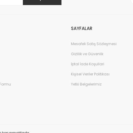
SAYFALAR
Mesafeli Satış Sözleşmesi
Gönder
Gizlilik ve Güvenlik
İptal İade Koşullari
Kişisel Veriler Politikası
 Formu
Yetki Belgelerimiz
ile korunmaktadır.