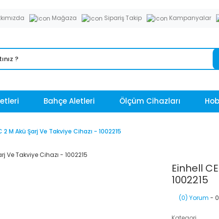
kımızda
Mağaza
Sipariş Takip
Kampanyalar
etleri
Bahçe Aletleri
Ölçüm Cihazları
Hobi
C 2 M Akü Şarj Ve Takviye Cihazı - 1002215
Einhell C
1002215
(0) Yorum
- 0
Kategori