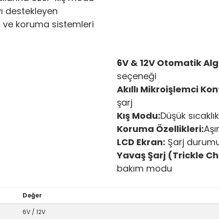
yı destekleyen
ma ve koruma sistemleri
6V & 12V Otomatik Alg
seçeneği
Akıllı Mikroişlemci Kon
şarj
Kış Modu:
Düşük sıcaklı
Koruma Özellikleri:
Aşı
LCD Ekran:
Şarj durumu 
Yavaş Şarj (Trickle C
bakım modu
Değer
6V / 12V