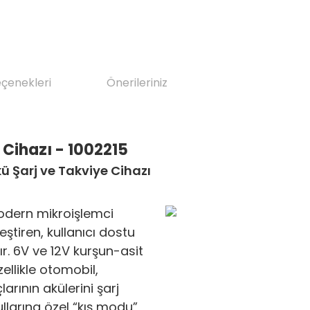
eçenekleri
Önerileriniz
 Cihazı - 1002215
ü Şarj ve Takviye Cihazı
modern mikroişlemci
ştiren, kullanıcı dostu
ır. 6V ve 12V kurşun-asit
llikle otomobil,
rının akülerini şarj
llarına özel “kış modu”