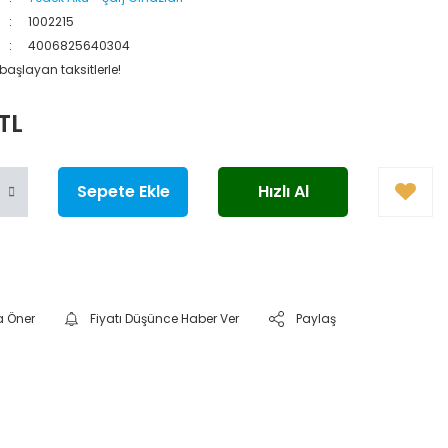
1002215
4006825640304
 başlayan taksitlerle!
 TL
Sepete Ekle
Hızlı Al
a Öner
Fiyatı Düşünce Haber Ver
Paylaş