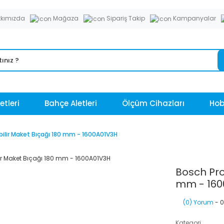
kımızda
Mağaza
Sipariş Takip
Kampanyalar
etleri
Bahçe Aletleri
Ölçüm Cihazları
Hobi
bilir Maket Bıçağı 180 mm - 1600A01V3H
Bosch Pro
mm - 160
(0) Yorum
- 0
Kategori