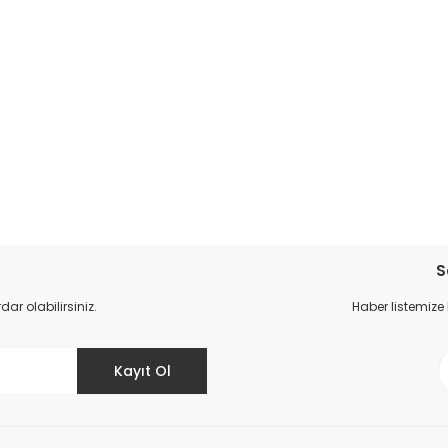
da yetersiz gördüğünüz noktaları öneri formunu kullanarak tarafımıza il
Bu ürüne ilk yorumu siz yapın!
S
r olabilirsiniz.
Haber listemize
Yorum Yaz
Kayıt Ol