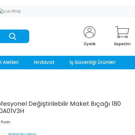
Blog
Üyelik
Sepetim
 Aletleri
Hırdavat
İş Güvenliği Ürünleri
fesyonel Değiştirilebilir Maket Bıçağı 180
0A01V3H
 Puan
Maket Bıçakları