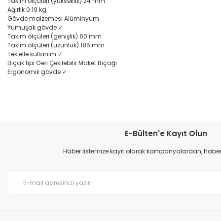
Takım ölçüleri (yükseklik) 24 mm
Ağırlık 0.19 kg
Gövde malzemesi Alüminyum
Yumuşak gövde ✓
Takım ölçüleri (genişlik) 60 mm
Takım ölçüleri (uzunluk) 185 mm
Tek elle kullanım ✓
Bıçak tipi Geri Çekilebilir Maket Bıçağı
Ergonomik gövde ✓
Bu ürünün fiyat bilgisi, resim, ürün açıklamalarında ve diğer konular
Görüş ve önerileriniz için teşekkür ederiz.
E-Bülten'e Kayıt Olun
Ürün resmi kalitesiz, bozuk veya görüntülenemiyor.
Haber listemize kayıt olarak kampanyalardan, haberda
Ürün açıklamasında eksik bilgiler bulunuyor.
Ürün bilgilerinde hatalar bulunuyor.
Ürün fiyatı diğer sitelerden daha pahalı.
Bu ürüne benzer farklı alternatifler olmalı.