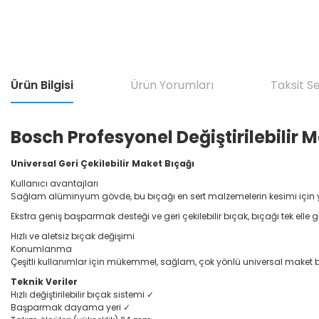
Ürün Bilgisi
Ürün Yorumları
Taksit S
Bosch Profesyonel Değiştirilebilir
Universal Geri Çekilebilir Maket Bıçağı
Kullanıcı avantajları
Sağlam alüminyum gövde, bu bıçağı en sert malzemelerin kesimi için ye
Ekstra geniş başparmak desteği ve geri çekilebilir bıçak, bıçağı tek elle g
Hızlı ve aletsiz bıçak değişimi
Konumlanma
Çeşitli kullanımlar için mükemmel, sağlam, çok yönlü universal maket 
Teknik Veriler
Hızlı değiştirilebilir bıçak sistemi ✓
Başparmak dayama yeri ✓