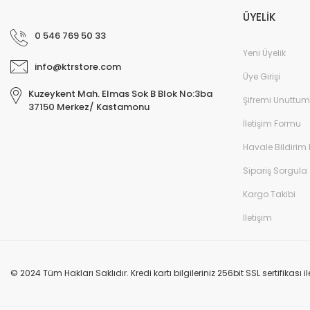
ÜYELİK
0 546 769 50 33
Yeni Üyelik
info@ktrstore.com
Üye Girişi
Kuzeykent Mah. Elmas Sok B Blok No:3ba
Şifremi Unuttum
37150 Merkez/ Kastamonu
İletişim Formu
Havale Bildirim
Sipariş Sorgula
Kargo Takibi
İletişim
© 2024 Tüm Hakları Saklıdır. Kredi kartı bilgileriniz 256bit SSL sertifikası 