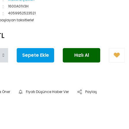
1600A01V3H
4059952523521
aşlayan taksitlerle!
TL
Sepete Ekle
Hızlı Al
a Öner
Fiyatı Düşünce Haber Ver
Paylaş