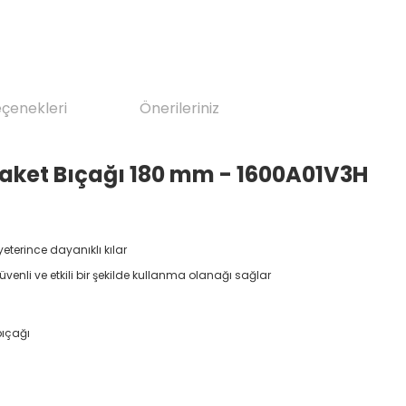
eçenekleri
Önerileriniz
 Maket Bıçağı 180 mm - 1600A01V3H
terince dayanıklı kılar
üvenli ve etkili bir şekilde kullanma olanağı sağlar
bıçağı