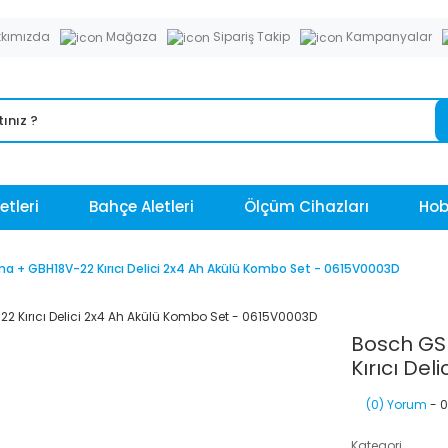
kımızda
Mağaza
Sipariş Takip
Kampanyalar
etleri
Bahçe Aletleri
Ölçüm Cihazları
Hobi
a + GBH18V-22 Kırıcı Delici 2x4 Ah Akülü Kombo Set - 0615V0003D
Bosch GS
Kırıcı De
(0) Yorum
- 0
Kategori