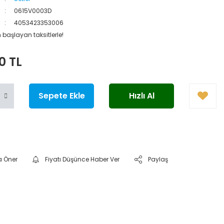
0615V0003D
4053423353006
 başlayan taksitlerle!
0 TL
Sepete Ekle
Hızlı Al
a Öner
Fiyatı Düşünce Haber Ver
Paylaş