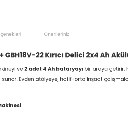
eçenekleri
Önerileriniz
 GBH18V-22 Kırıcı Delici 2x4 Ah Akü
akineyi ve
2 adet 4 Ah bataryayı
bir araya getiri
 sunar. Evden atölyeye, hafif-orta inşaat çalışmala
Makinesi