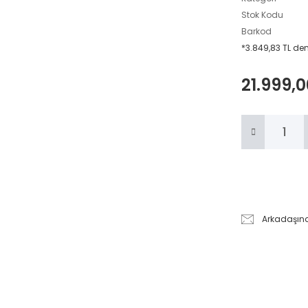
Stok Kodu
Barkod
*3.849,83 TL den
21.999,0
Arkadaşın