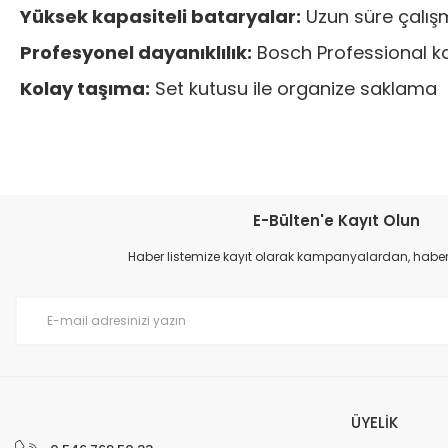
Yüksek kapasiteli bataryalar:
Uzun süre çalışm
Profesyonel dayanıklılık:
Bosch Professional ka
Kolay taşıma:
Set kutusu ile organize saklama
Bu ürünün fiyat bilgisi, resim, ürün açıklamalarında ve diğer konular
Görüş ve önerileriniz için teşekkür ederiz.
E-Bülten'e Kayıt Olun
Ürün resmi kalitesiz, bozuk veya görüntülenemiyor.
Haber listemize kayıt olarak kampanyalardan, haberda
Ürün açıklamasında eksik bilgiler bulunuyor.
Ürün bilgilerinde hatalar bulunuyor.
Ürün fiyatı diğer sitelerden daha pahalı.
Bu ürüne benzer farklı alternatifler olmalı.
ÜYELİK