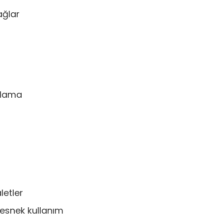
ağlar
alama
letler
 esnek kullanım