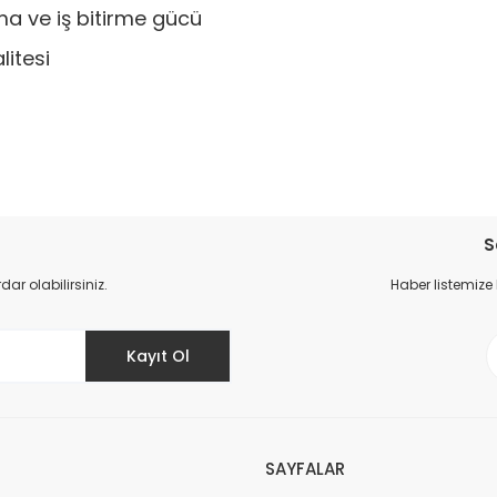
a ve iş bitirme gücü
litesi
da yetersiz gördüğünüz noktaları öneri formunu kullanarak tarafımıza il
Bu ürüne ilk yorumu siz yapın!
S
r olabilirsiniz.
Haber listemize
Yorum Yaz
Kayıt Ol
SAYFALAR