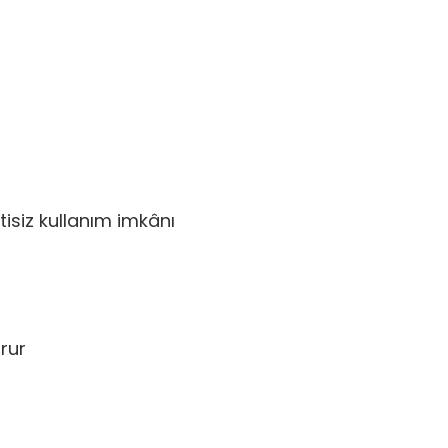
ntisiz kullanım imkânı
urur