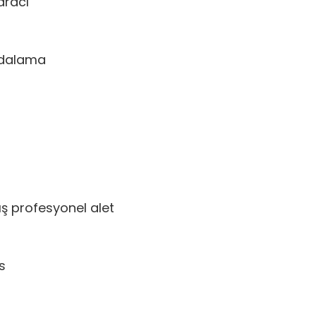
aracı
vidalama
ış profesyonel alet
s