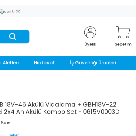
Blog
Üyelik
Sepetim
 Aletleri
Hırdavat
İş Güvenliği Ürünleri
B 18V-45 Akülü Vidalama + GBH18V-22
lici 2x4 Ah Akülü Kombo Set - 0615V0003D
 Puan
Setler