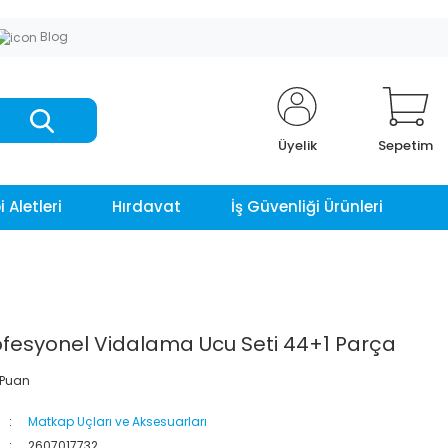
Blog
Üyelik
Sepetim
 Aletleri
Hırdavat
İş Güvenliği Ürünleri
fesyonel Vidalama Ucu Seti 44+1 Parça
 Puan
Matkap Uçları ve Aksesuarları
2607017732