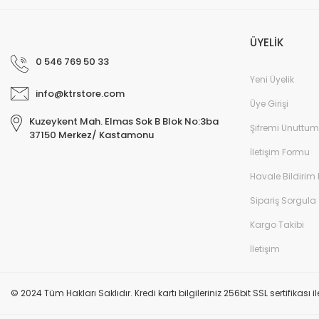
Bu ürüne benzer farklı alternatifler olmalı.
Yorum Yaz
ÜYELİK
0 546 769 50 33
Yeni Üyelik
info@ktrstore.com
Üye Girişi
Kuzeykent Mah. Elmas Sok B Blok No:3ba
Şifremi Unuttum
37150 Merkez/ Kastamonu
İletişim Formu
Havale Bildirim
Sipariş Sorgula
Kargo Takibi
İletişim
© 2024 Tüm Hakları Saklıdır. Kredi kartı bilgileriniz 256bit SSL sertifikası 