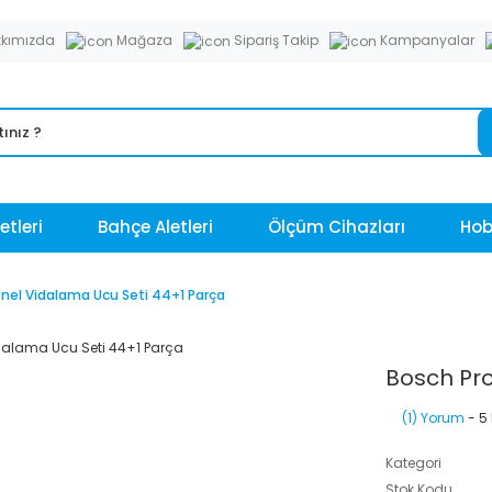
kımızda
Mağaza
Sipariş Takip
Kampanyalar
etleri
Bahçe Aletleri
Ölçüm Cihazları
Hobi
nel Vidalama Ucu Seti 44+1 Parça
Bosch Pro
(1) Yorum
- 5
Kategori
Stok Kodu