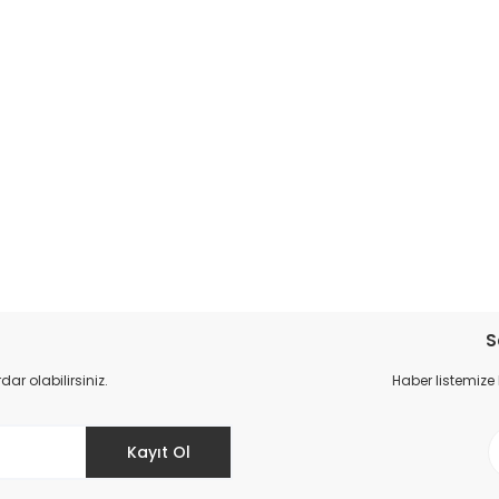
da yetersiz gördüğünüz noktaları öneri formunu kullanarak tarafımıza il
S
r olabilirsiniz.
Haber listemize
Kayıt Ol