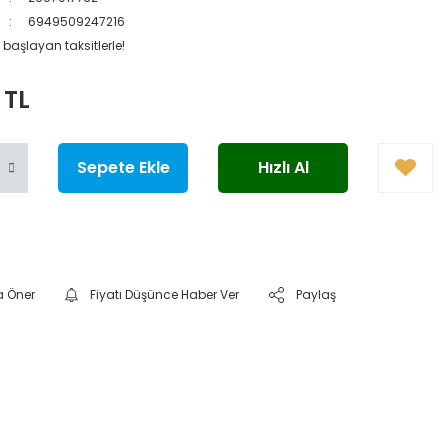
6949509247216
 başlayan taksitlerle!
 TL
Sepete Ekle
Hızlı Al
a Öner
Fiyatı Düşünce Haber Ver
Paylaş