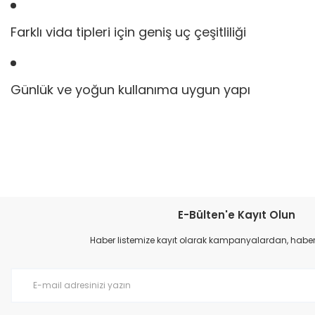
Farklı vida tipleri için geniş uç çeşitliliği
Günlük ve yoğun kullanıma uygun yapı
Bu ürünün fiyat bilgisi, resim, ürün açıklamalarında ve diğer konular
Görüş ve önerileriniz için teşekkür ederiz.
E-Bülten'e Kayıt Olun
amaca yönelik
Ürün resmi kalitesiz, bozuk veya görüntülenemiyor.
Haber listemize kayıt olarak kampanyalardan, haberda
Ürün açıklamasında eksik bilgiler bulunuyor.
kaliteli ürün
Ürün bilgilerinde hatalar bulunuyor.
Murat BERKMAN | 26/02/2026
Ürün fiyatı diğer sitelerden daha pahalı.