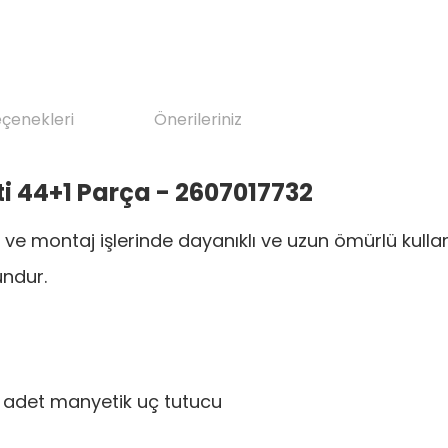
eçenekleri
Önerileriniz
i 44+1 Parça - 2607017732
 ve montaj işlerinde dayanıklı ve uzun ömürlü kulla
undur.
 adet manyetik uç tutucu